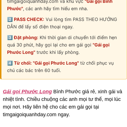
timgaigoiquanhday.com và khu vực
"Gái gọi Bình
Phước"
, các anh hãy tìm hiểu em nha.
2️⃣ PASS CHECK:
Vui lòng tìm PASS THEO HƯỚNG
DẪN để lấy số điện thoại ngay.
3️⃣ Đặt phòng:
Khi thời gian di chuyển tới điểm hẹn
quá 30 phút, hãy gọi lại cho em gái gọi
"Gái gọi
Phước Long"
trước khi lấy phòng.
4️⃣ Từ chối: "Gái gọi Phước Long"
từ chối phục vụ
chú các bác trên 60 tuổi.
Gái gọi Phước Long
Bình Phước giá rẻ, xinh gái và
nhiệt tình. Chiều chuộng các anh mọi tư thế, mọi lúc
mọi nơi. Hãy liên hệ cho các em gái gọi tại
timgaigoiquanhday.com ngay.