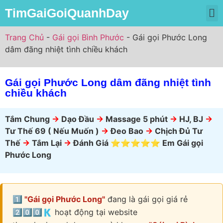
TimGaiGoiQuanhDay
Trang Chủ
Gái Gọi Miền Bắc
Gái Gọi Miền Nam
Gái Gọi Miền Trung
Trang Chủ
-
Gái gọi Bình Phước
-
Gái gọi Phước Long
dâm đãng nhiệt tình chiều khách
Gái gọi Phước Long dâm đãng nhiệt tình
chiều khách
Tắm Chung
->
Dạo Đầu
->
Massage 5 phút
->
HJ, BJ
->
Tư Thế 69 ( Nếu Muốn )
->
Đeo Bao
->
Chịch Đủ Tư
Thế
->
Tắm Lại
->
Đánh Giá ⭐⭐⭐⭐⭐ Em Gái gọi
Phước Long
1️⃣ "Gái gọi Phước Long"
đang là gái gọi giá rẻ
2️⃣0️⃣0️⃣🇰 hoạt động tại website