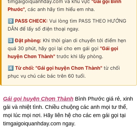
timgaigoiquanhday.com và khu vực
"Gái gọi Bình
Phước"
, các anh hãy tìm hiểu em nha.
2️⃣ PASS CHECK:
Vui lòng tìm PASS THEO HƯỚNG
DẪN để lấy số điện thoại ngay.
3️⃣ Đặt phòng:
Khi thời gian di chuyển tới điểm hẹn
quá 30 phút, hãy gọi lại cho em gái gọi
"Gái gọi
huyện Chơn Thành"
trước khi lấy phòng.
4️⃣ Từ chối: "Gái gọi huyện Chơn Thành"
từ chối
phục vụ chú các bác trên 60 tuổi.
Gái gọi huyện Chơn Thành
Bình Phước giá rẻ, xinh
gái và nhiệt tình. Chiều chuộng các anh mọi tư thế,
mọi lúc mọi nơi. Hãy liên hệ cho các em gái gọi tại
timgaigoiquanhday.com ngay.