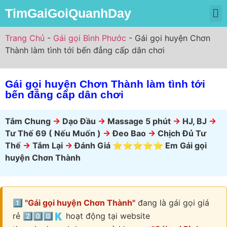
TimGaiGoiQuanhDay
Trang Chủ
Gái Gọi Miền Bắc
Gái Gọi Miền Nam
Gái Gọi Miền Trung
Trang Chủ
-
Gái gọi Bình Phước
-
Gái gọi huyện Chơn
Thành làm tình tới bến đẳng cấp dân chơi
Gái gọi huyện Chơn Thành làm tình tới
bến đẳng cấp dân chơi
Tắm Chung
->
Dạo Đầu
->
Massage 5 phút
->
HJ, BJ
->
Tư Thế 69 ( Nếu Muốn )
->
Đeo Bao
->
Chịch Đủ Tư
Thế
->
Tắm Lại
->
Đánh Giá ⭐⭐⭐⭐⭐ Em Gái gọi
huyện Chơn Thành
1️⃣ "Gái gọi huyện Chơn Thành"
đang là gái gọi giá
rẻ 2️⃣0️⃣0️⃣🇰 hoạt động tại website