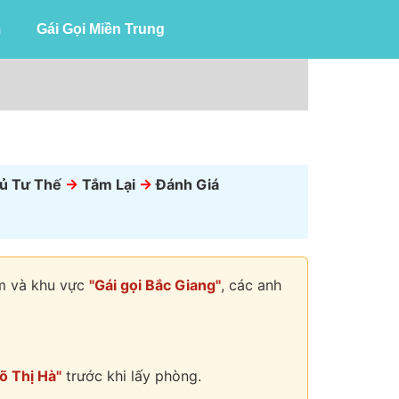
m
Gái Gọi Miền Trung
ủ Tư Thế
->
Tắm Lại
->
Đánh Giá
om và khu vực
"Gái gọi Bắc Giang"
, các anh
Võ Thị Hà"
trước khi lấy phòng.