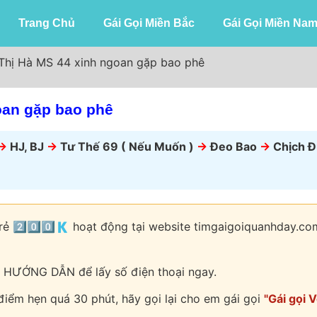
Trang Chủ
Gái Gọi Miền Bắc
Gái Gọi Miền Na
 Thị Hà MS 44 xinh ngoan gặp bao phê
oan gặp bao phê
->
HJ, BJ
->
Tư Thế 69 ( Nếu Muốn )
->
Đeo Bao
->
Chịch Đ
 rẻ 2️⃣0️⃣0️⃣🇰 hoạt động tại website timgaigoiquanhday.c
 HƯỚNG DẪN để lấy số điện thoại ngay.
 điểm hẹn quá 30 phút, hãy gọi lại cho em gái gọi
"Gái gọi 