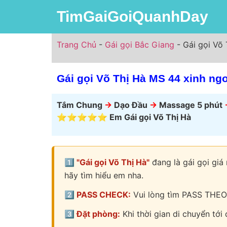
TimGaiGoiQuanhDay
Trang Chủ
-
Gái gọi Bắc Giang
-
Gái gọi Võ
Gái gọi Võ Thị Hà MS 44 xinh ng
Tắm Chung
->
Dạo Đầu
->
Massage 5 phút
⭐⭐⭐⭐⭐ Em Gái gọi Võ Thị Hà
1️⃣ "Gái gọi Võ Thị Hà"
đang là gái gọi giá
hãy tìm hiểu em nha.
2️⃣ PASS CHECK:
Vui lòng tìm PASS THEO
3️⃣ Đặt phòng:
Khi thời gian di chuyển tới