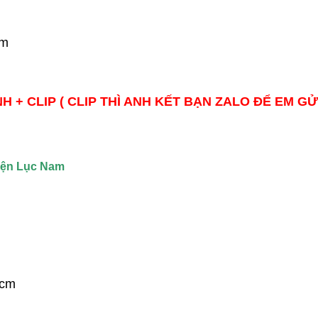
cm
H + CLIP ( CLIP THÌ ANH KẾT BẠN ZALO ĐỂ EM GỬ
uyện Lục Nam
7cm