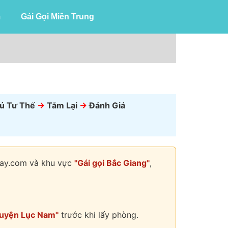
m
Gái Gọi Miền Trung
ủ Tư Thế
->
Tắm Lại
->
Đánh Giá
hday.com và khu vực
"Gái gọi Bắc Giang"
,
huyện Lục Nam"
trước khi lấy phòng.