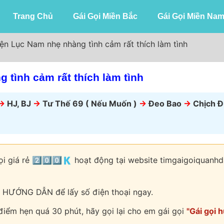
Trang Chủ
Gái Gọi Miền Bắc
Gái Gọi Miền Na
ện Lục Nam nhẹ nhàng tình cảm rất thích làm tình
 tình cảm rất thích làm tình
->
HJ, BJ
->
Tư Thế 69 ( Nếu Muốn )
->
Đeo Bao
->
Chịch Đ
ọi giá rẻ 2️⃣0️⃣0️⃣🇰 hoạt động tại website timgaigoiquan
 HƯỚNG DẪN để lấy số điện thoại ngay.
 điểm hẹn quá 30 phút, hãy gọi lại cho em gái gọi
"Gái gọi 