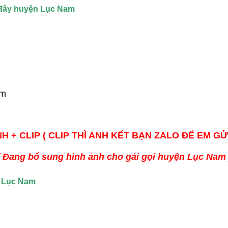
h đây huyện Lục Nam
cm
H + CLIP ( CLIP THÌ ANH KẾT BẠN ZALO ĐỂ EM GỬ
( Đang bổ sung hình ảnh cho gái gọi huyện Lục Nam 
n Lục Nam