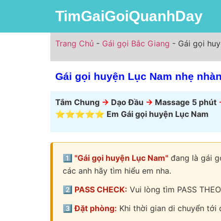
TimGaiGoiQuanhDay
Trang Chủ
-
Gái gọi Bắc Giang
-
Gái gọi huy
Gái gọi huyện Lục Nam nhẹ nhàng
Tắm Chung
->
Dạo Đầu
->
Massage 5 phút
⭐⭐⭐⭐⭐ Em Gái gọi huyện Lục Nam
1️⃣ "Gái gọi huyện Lục Nam"
đang là gái g
các anh hãy tìm hiểu em nha.
2️⃣ PASS CHECK:
Vui lòng tìm PASS THEO
3️⃣ Đặt phòng:
Khi thời gian di chuyển tới