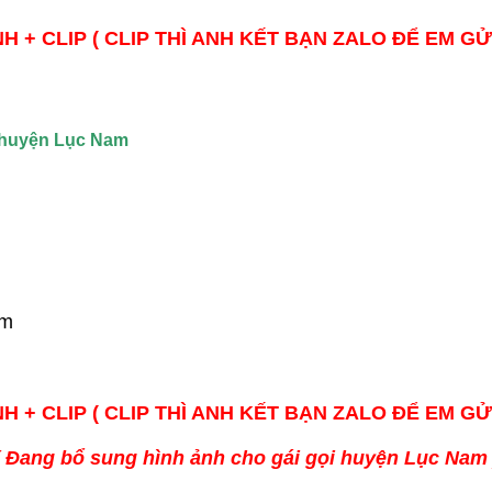
H + CLIP ( CLIP THÌ ANH KẾT BẠN ZALO ĐỂ EM GỬ
ẻ huyện Lục Nam
cm
H + CLIP ( CLIP THÌ ANH KẾT BẠN ZALO ĐỂ EM GỬ
( Đang bổ sung hình ảnh cho gái gọi huyện Lục Nam 