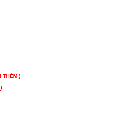
I THÊM )
)