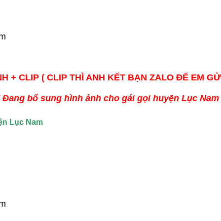
cm
H + CLIP ( CLIP THÌ ANH KẾT BẠN ZALO ĐỂ EM GỬ
( Đang bổ sung hình ảnh cho gái gọi huyện Lục Nam 
uyện Lục Nam
cm