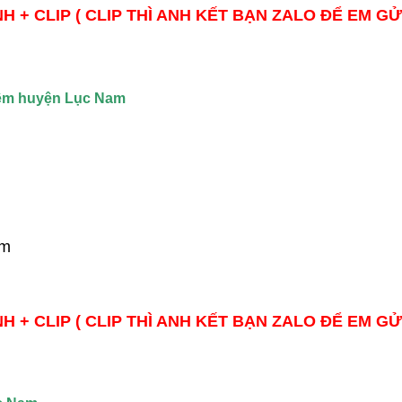
H + CLIP ( CLIP THÌ ANH KẾT BẠN ZALO ĐỂ EM GỬ
 đêm huyện Lục Nam
cm
H + CLIP ( CLIP THÌ ANH KẾT BẠN ZALO ĐỂ EM GỬ