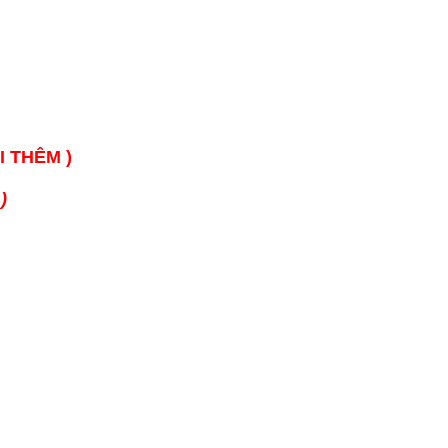
I THÊM )
)