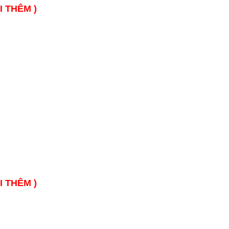
I THÊM )
I THÊM )