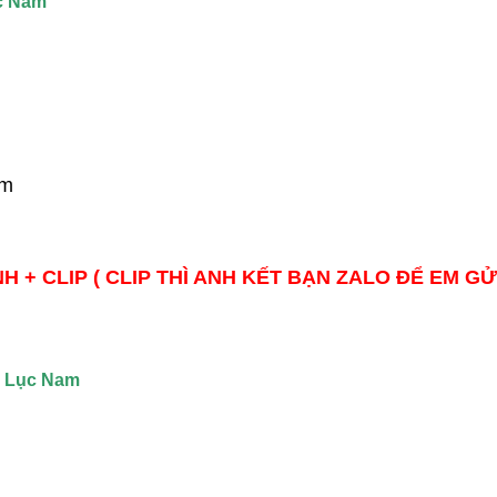
ục Nam
cm
H + CLIP ( CLIP THÌ ANH KẾT BẠN ZALO ĐỂ EM GỬ
n Lục Nam