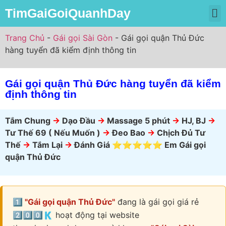
TimGaiGoiQuanhDay
Trang Chủ
Gái Gọi Miền Bắc
Gái Gọi Miền Nam
Gái Gọi Miền Trung
Trang Chủ
-
Gái gọi Sài Gòn
-
Gái gọi quận Thủ Đức
hàng tuyển đã kiểm định thông tin
Gái gọi quận Thủ Đức hàng tuyển đã kiểm
định thông tin
Tắm Chung
->
Dạo Đầu
->
Massage 5 phút
->
HJ, BJ
->
Tư Thế 69 ( Nếu Muốn )
->
Đeo Bao
->
Chịch Đủ Tư
Thế
->
Tắm Lại
->
Đánh Giá ⭐⭐⭐⭐⭐ Em Gái gọi
quận Thủ Đức
1️⃣ "Gái gọi quận Thủ Đức"
đang là gái gọi giá rẻ
2️⃣0️⃣0️⃣🇰 hoạt động tại website