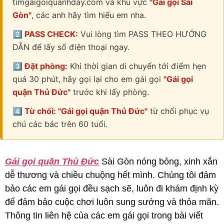
timgaigoiquanhday.com và khu vực
"Gái gọi Sài
Gòn"
, các anh hãy tìm hiểu em nha.
2️⃣ PASS CHECK:
Vui lòng tìm PASS THEO HƯỚNG
DẪN để lấy số điện thoại ngay.
3️⃣ Đặt phòng:
Khi thời gian di chuyển tới điểm hẹn
quá 30 phút, hãy gọi lại cho em gái gọi
"Gái gọi
quận Thủ Đức"
trước khi lấy phòng.
4️⃣ Từ chối: "Gái gọi quận Thủ Đức"
từ chối phục vụ
chú các bác trên 60 tuổi.
Gái gọi quận Thủ Đức
Sài Gòn nóng bỏng, xinh xắn
dễ thương và chiều chuộng hết mình. Chúng tôi đảm
bảo các em gái gọi đều sạch sẽ, luôn đi khám định kỳ
để đảm bảo cuộc chơi luôn sung sướng và thỏa mãn.
Thông tin liên hệ của các em gái gọi trong bài viết