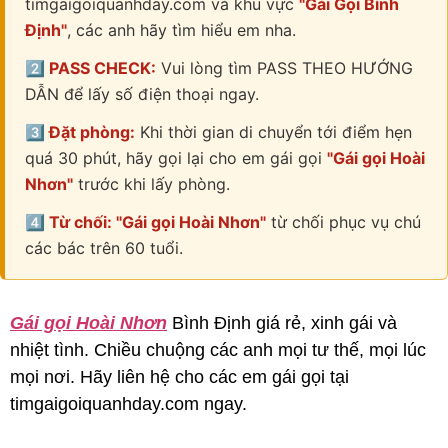
timgaigoiquanhday.com và khu vực
"Gái Gọi Bình
Định"
, các anh hãy tìm hiểu em nha.
2️⃣ PASS CHECK:
Vui lòng tìm PASS THEO HƯỚNG
DẪN để lấy số điện thoại ngay.
3️⃣ Đặt phòng:
Khi thời gian di chuyển tới điểm hẹn
quá 30 phút, hãy gọi lại cho em gái gọi
"Gái gọi Hoài
Nhơn"
trước khi lấy phòng.
4️⃣ Từ chối: "Gái gọi Hoài Nhơn"
từ chối phục vụ chú
các bác trên 60 tuổi.
Gái gọi Hoài Nhơn
Bình Định giá rẻ, xinh gái và
nhiệt tình. Chiều chuộng các anh mọi tư thế, mọi lúc
mọi nơi. Hãy liên hệ cho các em gái gọi tại
timgaigoiquanhday.com ngay.