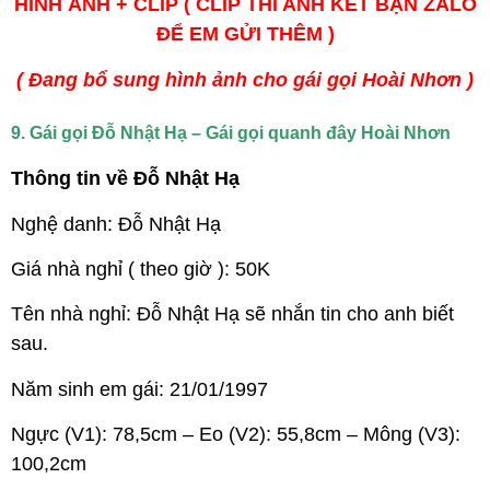
HÌNH ẢNH + CLIP ( CLIP THÌ ANH KẾT BẠN ZALO
ĐỂ EM GỬI THÊM )
( Đang bổ sung hình ảnh cho gái gọi Hoài Nhơn )
9. Gái gọi Đỗ Nhật Hạ – Gái gọi quanh đây Hoài Nhơn
Thông tin về Đỗ Nhật Hạ
Nghệ danh: Đỗ Nhật Hạ
Giá nhà nghỉ ( theo giờ ): 50K
Tên nhà nghỉ: Đỗ Nhật Hạ sẽ nhắn tin cho anh biết
sau.
Năm sinh em gái: 21/01/1997
Ngực (V1): 78,5cm – Eo (V2): 55,8cm – Mông (V3):
100,2cm