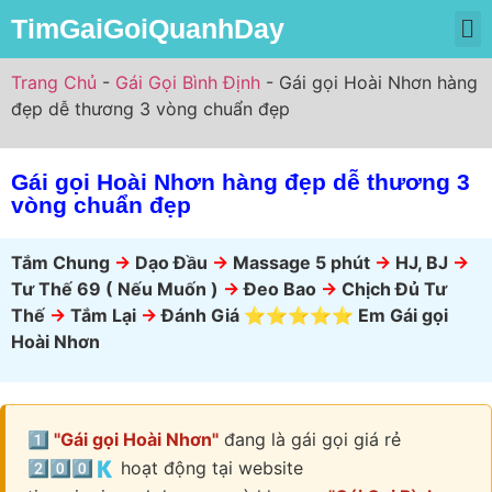
TimGaiGoiQuanhDay
Trang Chủ
Gái Gọi Miền Bắc
Gái Gọi Miền Nam
Gái Gọi Miền Trung
Trang Chủ
-
Gái Gọi Bình Định
-
Gái gọi Hoài Nhơn hàng
đẹp dễ thương 3 vòng chuẩn đẹp
Gái gọi Hoài Nhơn hàng đẹp dễ thương 3
vòng chuẩn đẹp
Tắm Chung
->
Dạo Đầu
->
Massage 5 phút
->
HJ, BJ
->
Tư Thế 69 ( Nếu Muốn )
->
Đeo Bao
->
Chịch Đủ Tư
Thế
->
Tắm Lại
->
Đánh Giá ⭐⭐⭐⭐⭐ Em Gái gọi
Hoài Nhơn
1️⃣ "Gái gọi Hoài Nhơn"
đang là gái gọi giá rẻ
2️⃣0️⃣0️⃣🇰 hoạt động tại website