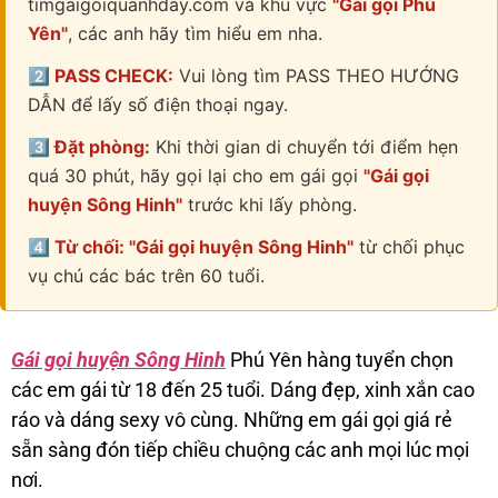
timgaigoiquanhday.com và khu vực
"Gái gọi Phú
Yên"
, các anh hãy tìm hiểu em nha.
2️⃣ PASS CHECK:
Vui lòng tìm PASS THEO HƯỚNG
DẪN để lấy số điện thoại ngay.
3️⃣ Đặt phòng:
Khi thời gian di chuyển tới điểm hẹn
quá 30 phút, hãy gọi lại cho em gái gọi
"Gái gọi
huyện Sông Hinh"
trước khi lấy phòng.
4️⃣ Từ chối: "Gái gọi huyện Sông Hinh"
từ chối phục
vụ chú các bác trên 60 tuổi.
Gái gọi huyện Sông Hinh
Phú Yên hàng tuyển chọn
các em gái từ 18 đến 25 tuổi. Dáng đẹp, xinh xắn cao
ráo và dáng sexy vô cùng. Những em gái gọi giá rẻ
sẵn sàng đón tiếp chiều chuộng các anh mọi lúc mọi
nơi.