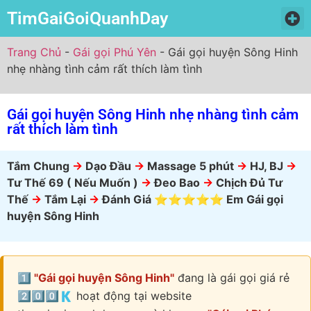
TimGaiGoiQuanhDay
Trang Chủ
Gái Gọi Miền Bắc
Gái Gọi Miền Nam
Gái Gọi Miền Trung
Trang Chủ
-
Gái gọi Phú Yên
-
Gái gọi huyện Sông Hinh
nhẹ nhàng tình cảm rất thích làm tình
Gái gọi huyện Sông Hinh nhẹ nhàng tình cảm
rất thích làm tình
Tắm Chung
->
Dạo Đầu
->
Massage 5 phút
->
HJ, BJ
->
Tư Thế 69 ( Nếu Muốn )
->
Đeo Bao
->
Chịch Đủ Tư
Thế
->
Tắm Lại
->
Đánh Giá ⭐⭐⭐⭐⭐ Em Gái gọi
huyện Sông Hinh
1️⃣ "Gái gọi huyện Sông Hinh"
đang là gái gọi giá rẻ
2️⃣0️⃣0️⃣🇰 hoạt động tại website