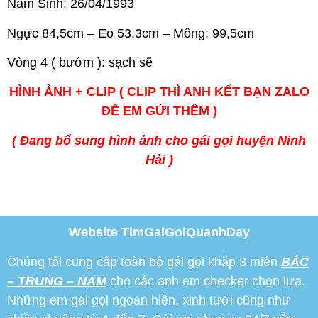
Năm Sinh: 26/04/1993
Ngực 84,5cm – Eo 53,3cm – Mông: 99,5cm
Vòng 4 ( bướm ): sạch sẽ
HÌNH ẢNH + CLIP ( CLIP THÌ ANH KẾT BẠN ZALO
ĐỂ EM GỬI THÊM )
( Đang bổ sung hình ảnh cho gái gọi huyện Ninh
Hải )
Website TimGaiGoiQuanhDay
Chúng tôi cung cấp toàn bộ gái gọi khắp 3 miền
BẮC
– TRUNG – NAM
cho các anh em checker chọn lựa.
Những em gái gọi ngoan hiền, xinh tươi cũng như