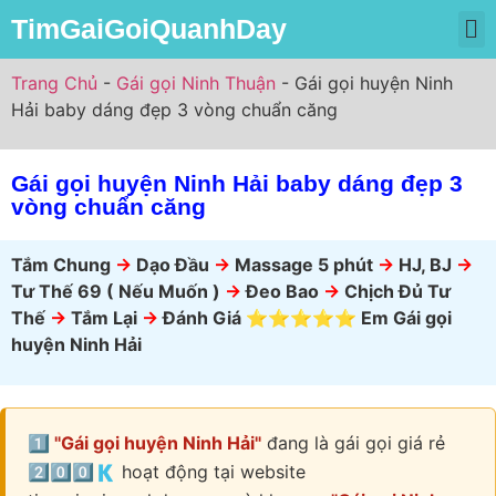
TimGaiGoiQuanhDay
Trang Chủ
Gái Gọi Miền Bắc
Gái Gọi Miền Nam
Gái Gọi Miền Trung
Trang Chủ
-
Gái gọi Ninh Thuận
-
Gái gọi huyện Ninh
Hải baby dáng đẹp 3 vòng chuẩn căng
Gái gọi huyện Ninh Hải baby dáng đẹp 3
vòng chuẩn căng
Tắm Chung
->
Dạo Đầu
->
Massage 5 phút
->
HJ, BJ
->
Tư Thế 69 ( Nếu Muốn )
->
Đeo Bao
->
Chịch Đủ Tư
Thế
->
Tắm Lại
->
Đánh Giá ⭐⭐⭐⭐⭐ Em Gái gọi
huyện Ninh Hải
1️⃣ "Gái gọi huyện Ninh Hải"
đang là gái gọi giá rẻ
2️⃣0️⃣0️⃣🇰 hoạt động tại website