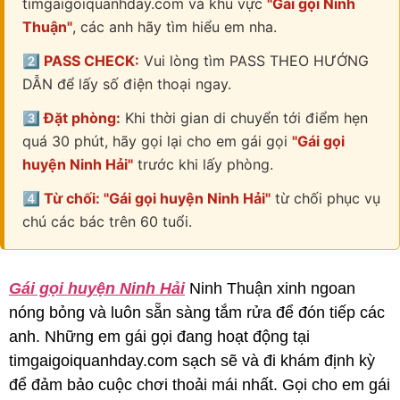
timgaigoiquanhday.com và khu vực
"Gái gọi Ninh
Thuận"
, các anh hãy tìm hiểu em nha.
2️⃣ PASS CHECK:
Vui lòng tìm PASS THEO HƯỚNG
DẪN để lấy số điện thoại ngay.
3️⃣ Đặt phòng:
Khi thời gian di chuyển tới điểm hẹn
quá 30 phút, hãy gọi lại cho em gái gọi
"Gái gọi
huyện Ninh Hải"
trước khi lấy phòng.
4️⃣ Từ chối: "Gái gọi huyện Ninh Hải"
từ chối phục vụ
chú các bác trên 60 tuổi.
Gái gọi huyện Ninh Hải
Ninh Thuận xinh ngoan
nóng bỏng và luôn sẵn sàng tắm rửa để đón tiếp các
anh. Những em gái gọi đang hoạt động tại
timgaigoiquanhday.com sạch sẽ và đi khám định kỳ
để đảm bảo cuộc chơi thoải mái nhất. Gọi cho em gái