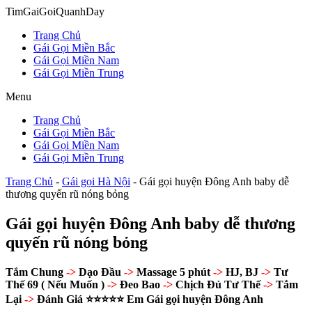
Chuyển
TimGaiGoiQuanhDay
đến
Trang Chủ
nội
Gái Gọi Miền Bắc
dung
Gái Gọi Miền Nam
Gái Gọi Miền Trung
Menu
Trang Chủ
Gái Gọi Miền Bắc
Gái Gọi Miền Nam
Gái Gọi Miền Trung
Trang Chủ
-
Gái gọi Hà Nội
-
Gái gọi huyện Đông Anh baby dễ
thương quyến rũ nóng bỏng
Gái gọi huyện Đông Anh baby dễ thương
quyến rũ nóng bỏng
Tắm Chung
->
Dạo Đầu
->
Massage 5 phút
->
HJ, BJ
->
Tư
Thế 69 ( Nếu Muốn )
->
Đeo Bao
->
Chịch Đủ Tư Thế
->
Tắm
Lại
->
Đánh Giá ⭐⭐⭐⭐⭐ Em Gái gọi huyện Đông Anh