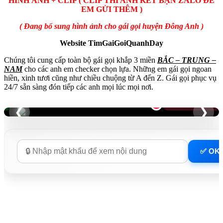
HÌNH ẢNH + CLIP ( CLIP THÌ ANH KẾT BẠN ZALO ĐỂ
EM GỬI THÊM )
( Đang bổ sung hình ảnh cho gái gọi huyện Đông Anh )
Website TimGaiGoiQuanhDay
Chúng tôi cung cấp toàn bộ gái gọi khắp 3 miền
BẮC – TRUNG –
NAM
cho các anh em checker chọn lựa. Những em gái gọi ngoan
hiền, xinh tươi cũng như chiều chuộng từ A đến Z. Gái gọi phục vụ
24/7 sẵn sàng đón tiếp các anh mọi lúc mọi nơi.
em bận – chờ em nhé
❮
❯
✅ OK