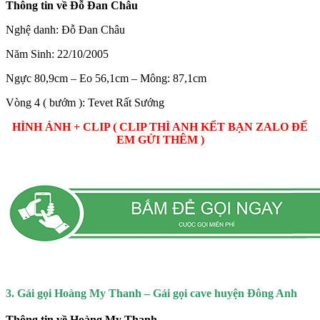
Thông tin về Đỗ Đan Châu
Nghệ danh: Đỗ Đan Châu
Năm Sinh: 22/10/2005
Ngực 80,9cm – Eo 56,1cm – Mông: 87,1cm
Vòng 4 ( bướm ): Tevet Rất Sướng
HÌNH ẢNH + CLIP ( CLIP THÌ ANH KẾT BẠN ZALO ĐỂ
EM GỬI THÊM )
3. Gái gọi Hoàng My Thanh – Gái gọi cave huyện Đông Anh
Thông tin về Hoàng My Thanh