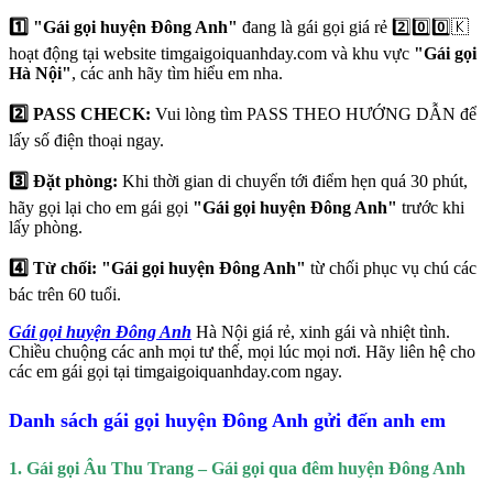
1️⃣ "Gái gọi huyện Đông Anh"
đang là gái gọi giá rẻ 2️⃣0️⃣0️⃣🇰
hoạt động tại website timgaigoiquanhday.com và khu vực
"Gái gọi
Hà Nội"
, các anh hãy tìm hiểu em nha.
2️⃣ PASS CHECK:
Vui lòng tìm PASS THEO HƯỚNG DẪN để
lấy số điện thoại ngay.
3️⃣ Đặt phòng:
Khi thời gian di chuyển tới điểm hẹn quá 30 phút,
hãy gọi lại cho em gái gọi
"Gái gọi huyện Đông Anh"
trước khi
lấy phòng.
4️⃣ Từ chối: "Gái gọi huyện Đông Anh"
từ chối phục vụ chú các
bác trên 60 tuổi.
Gái gọi huyện Đông Anh
Hà Nội giá rẻ, xinh gái và nhiệt tình.
Chiều chuộng các anh mọi tư thế, mọi lúc mọi nơi. Hãy liên hệ cho
các em gái gọi tại timgaigoiquanhday.com ngay.
Danh sách gái gọi huyện Đông Anh gửi đến anh em
1. Gái gọi Âu Thu Trang – Gái gọi qua đêm huyện Đông Anh