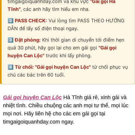
timgaigoiquanhday.com và khu vực
"Gái gọi Hà
Tĩnh"
, các anh hãy tìm hiểu em nha.
2️⃣ PASS CHECK:
Vui lòng tìm PASS THEO HƯỚNG
DẪN để lấy số điện thoại ngay.
3️⃣ Đặt phòng:
Khi thời gian di chuyển tới điểm hẹn
quá 30 phút, hãy gọi lại cho em gái gọi
"Gái gọi
huyện Can Lộc"
trước khi lấy phòng.
4️⃣ Từ chối: "Gái gọi huyện Can Lộc"
từ chối phục vụ
chú các bác trên 60 tuổi.
Gái gọi huyện Can Lộc
Hà Tĩnh giá rẻ, xinh gái và
nhiệt tình. Chiều chuộng các anh mọi tư thế, mọi lúc
mọi nơi. Hãy liên hệ cho các em gái gọi tại
timgaigoiquanhday.com ngay.