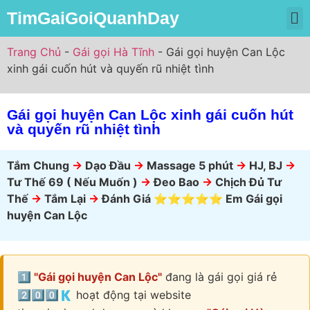
TimGaiGoiQuanhDay
Trang Chủ
Gái Gọi Miền Bắc
Gái Gọi Miền Nam
Gái Gọi Miền Trung
Trang Chủ
-
Gái gọi Hà Tĩnh
-
Gái gọi huyện Can Lộc
xinh gái cuốn hút và quyến rũ nhiệt tình
Gái gọi huyện Can Lộc xinh gái cuốn hút
và quyến rũ nhiệt tình
Tắm Chung
->
Dạo Đầu
->
Massage 5 phút
->
HJ, BJ
->
Tư Thế 69 ( Nếu Muốn )
->
Đeo Bao
->
Chịch Đủ Tư
Thế
->
Tắm Lại
->
Đánh Giá ⭐⭐⭐⭐⭐ Em Gái gọi
huyện Can Lộc
1️⃣ "Gái gọi huyện Can Lộc"
đang là gái gọi giá rẻ
2️⃣0️⃣0️⃣🇰 hoạt động tại website