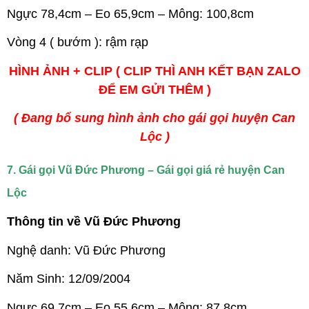
Ngực 78,4cm – Eo 65,9cm – Mông: 100,8cm
Vòng 4 ( bướm ): rậm rạp
HÌNH ẢNH + CLIP ( CLIP THÌ ANH KẾT BẠN ZALO
ĐỂ EM GỬI THÊM )
( Đang bổ sung hình ảnh cho gái gọi huyện Can
Lộc )
7. Gái gọi Vũ Đức Phương – Gái gọi giá rẻ huyện Can
Lộc
Thông tin về Vũ Đức Phương
Nghệ danh: Vũ Đức Phương
Năm Sinh: 12/09/2004
Ngực 69,7cm – Eo 55,6cm – Mông: 87,8cm