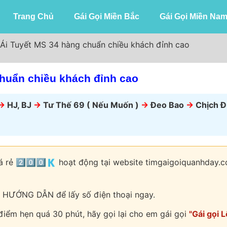
Trang Chủ
Gái Gọi Miền Bắc
Gái Gọi Miền Na
 Ái Tuyết MS 34 hàng chuẩn chiều khách đỉnh cao
chuẩn chiều khách đỉnh cao
->
HJ, BJ
->
Tư Thế 69 ( Nếu Muốn )
->
Đeo Bao
->
Chịch Đ
iá rẻ 2️⃣0️⃣0️⃣🇰 hoạt động tại website timgaigoiquanhday
 HƯỚNG DẪN để lấy số điện thoại ngay.
 điểm hẹn quá 30 phút, hãy gọi lại cho em gái gọi
"Gái gọi L