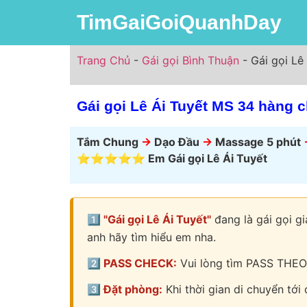
TimGaiGoiQuanhDay
Trang Chủ
-
Gái gọi Bình Thuận
-
Gái gọi Lê
Gái gọi Lê Ái Tuyết MS 34 hàng 
Tắm Chung
->
Dạo Đầu
->
Massage 5 phút
⭐⭐⭐⭐⭐ Em Gái gọi Lê Ái Tuyết
1️⃣ "Gái gọi Lê Ái Tuyết"
đang là gái gọi g
anh hãy tìm hiểu em nha.
2️⃣ PASS CHECK:
Vui lòng tìm PASS THEO
3️⃣ Đặt phòng:
Khi thời gian di chuyển tới