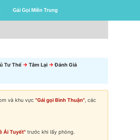
m
Gái Gọi Miền Trung
ủ Tư Thế
->
Tắm Lại
->
Đánh Giá
.com và khu vực
"Gái gọi Bình Thuận"
, các
ê Ái Tuyết"
trước khi lấy phòng.